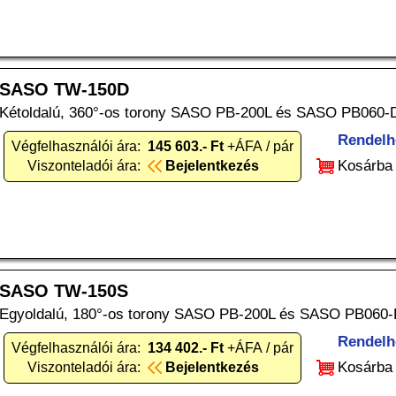
SASO TW-150D
Kétoldalú, 360°-os torony SASO PB-200L és SASO PB060-D
Rendelh
Végfelhasználói ára:
145 603.- Ft
+ÁFA / pár
Kosárba
Viszonteladói ára:
Bejelentkezés
SASO TW-150S
Egyoldalú, 180°-os torony SASO PB-200L és SASO PB060-D
Rendelh
Végfelhasználói ára:
134 402.- Ft
+ÁFA / pár
Kosárba
Viszonteladói ára:
Bejelentkezés