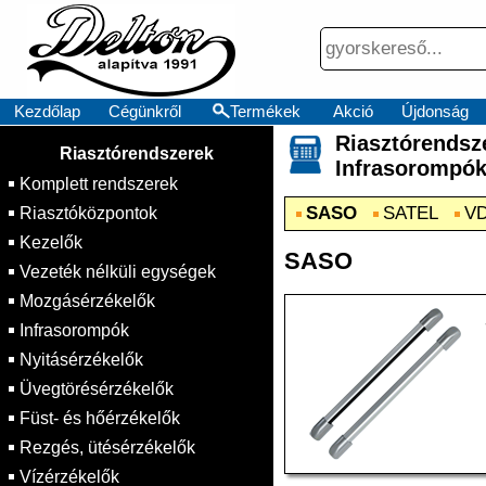
Kezdőlap
Cégünkről
Termékek
Akció
Újdonság
Riasztórend
×
Riasztórendszerek
Infrasorompó
Komplett rendszerek
SASO
SATEL
V
Riasztóközpontok
Kezelők
SASO
Vezeték nélküli egységek
Mozgásérzékelők
Infrasorompók
Nyitásérzékelők
Üvegtörésérzékelők
Füst- és hőérzékelők
Rezgés, ütésérzékelők
Vízérzékelők