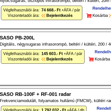
Nyolcsugaras, oszlopos infrasorompó, beltéri / kültéri, 20
Rendelhe
Végfelhasználói ára:
74 668.- Ft
+ÁFA / pár
Kosárba
Viszonteladói ára:
Bejelentkezés
SASO PB-200L
Digitális, négysugaras infrasorompó, beltéri / kültéri, 200 
Rendelh
Végfelhasználói ára:
145 603.- Ft
+ÁFA / pár
Kosárba
Viszonteladói ára:
Bejelentkezés
SASO RB-100F + RF-001 radar
Frekvenciamodulált, folyamatos hullámú (FMCW), kültéri ra
Rendel
Végfelhasználói ára:
1 792 032.- Ft
+ÁFA / db