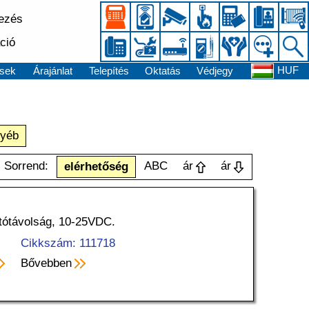
kezés
ció
HUF
sek
Árajánlat
Telepítés
Oktatás
Védjegy
yéb
Sorrend:
ABC
ár
ár
elérhetőség
atótávolság, 10-25VDC.
Cikkszám: 111718
Bővebben