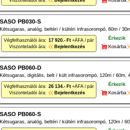
Kosárba
Viszonteladói ára:
Bejelentkezés
SASO PB030-S
Kétsugaras, analóg, beltéri / kültéri infrasorompó, 60m / 30m
Érkezik
Végfelhasználói ára:
17 920.- Ft
+ÁFA / pár
Kosárba
Viszonteladói ára:
Bejelentkezés
SASO PB060-D
Kétsugaras, digitális, belt / kült infrasorompó, 120m / 60m, 4
Érkezik
Végfelhasználói ára:
26 134.- Ft
+ÁFA / pár
Kosárba
Viszonteladói ára:
Bejelentkezés
SASO PB060-S
Kétsugaras, analóg, beltéri / kültéri infrasorompó, 120m / 60