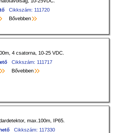
m hatótávolság, 10-25VDC.
tő
Cikkszám: 111720
Bővebben
/ 400m, 4 csatorna, 10-25 VDC.
ető
Cikkszám: 111717
Bővebben
dardetektor, max.100m, IP65.
hető
Cikkszám: 117330