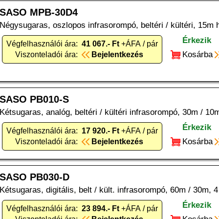
SASO MPB-30D4
Négysugaras, oszlopos infrasorompó, beltéri / kültéri, 15m
Érkezik
Végfelhasználói ára:
41 067.- Ft
+ÁFA / pár
Kosárba
Viszonteladói ára:
Bejelentkezés
SASO PB010-S
Kétsugaras, analóg, beltéri / kültéri infrasorompó, 30m / 10m
Érkezik
Végfelhasználói ára:
17 920.- Ft
+ÁFA / pár
Kosárba
Viszonteladói ára:
Bejelentkezés
SASO PB030-D
Kétsugaras, digitális, belt / kült. infrasorompó, 60m / 30m, 4
Érkezik
Végfelhasználói ára:
23 894.- Ft
+ÁFA / pár