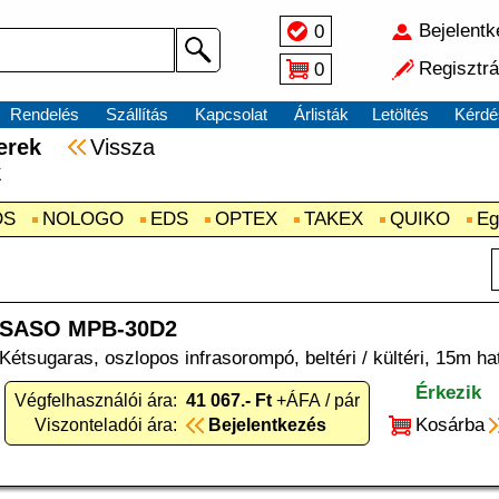
Bejelent
0
Regisztrá
0
Rendelés
Szállítás
Kapcsolat
Árlisták
Letöltés
Kérdé
szerek
Vissza
k
DS
NOLOGO
EDS
OPTEX
TAKEX
QUIKO
Eg
SASO MPB-30D2
Kétsugaras, oszlopos infrasorompó, beltéri / kültéri, 15m h
Érkezik
Végfelhasználói ára:
41 067.- Ft
+ÁFA / pár
Kosárba
Viszonteladói ára:
Bejelentkezés