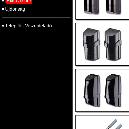
Extra Akció!
Újdonság
Telepítő - Viszonteladó