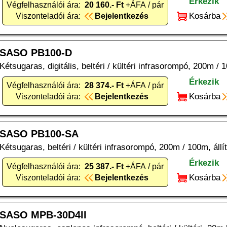
Érkezik
Végfelhasználói ára:
20 160.- Ft
+ÁFA / pár
Kosárba
Viszonteladói ára:
Bejelentkezés
SASO PB100-D
Kétsugaras, digitális, beltéri / kültéri infrasorompó, 200m / 1
Érkezik
Végfelhasználói ára:
28 374.- Ft
+ÁFA / pár
Kosárba
Viszonteladói ára:
Bejelentkezés
SASO PB100-SA
Kétsugaras, beltéri / kültéri infrasorompó, 200m / 100m, áll
Érkezik
Végfelhasználói ára:
25 387.- Ft
+ÁFA / pár
Kosárba
Viszonteladói ára:
Bejelentkezés
SASO MPB-30D4II