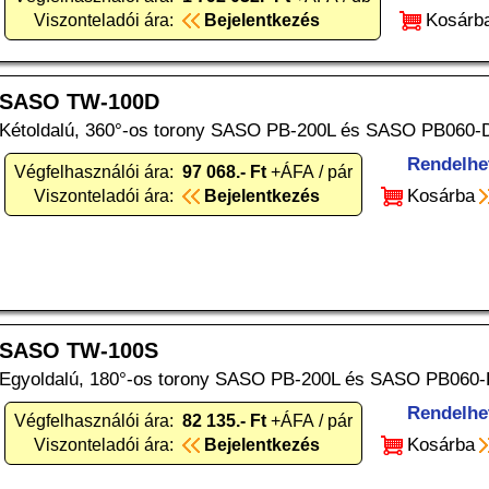
Kosárb
Viszonteladói ára:
Bejelentkezés
SASO TW-100D
Kétoldalú, 360°-os torony SASO PB-200L és SASO PB060-D
Rendelhe
Végfelhasználói ára:
97 068.- Ft
+ÁFA / pár
Kosárba
Viszonteladói ára:
Bejelentkezés
SASO TW-100S
Egyoldalú, 180°-os torony SASO PB-200L és SASO PB060-
Rendelhe
Végfelhasználói ára:
82 135.- Ft
+ÁFA / pár
Kosárba
Viszonteladói ára:
Bejelentkezés