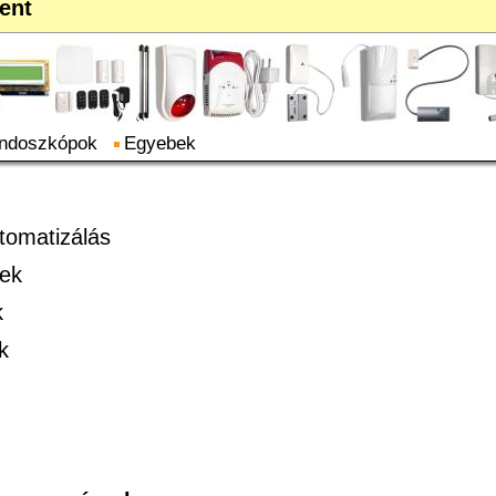
ent
ndoszkópok
Egyebek
tomatizálás
rek
k
k