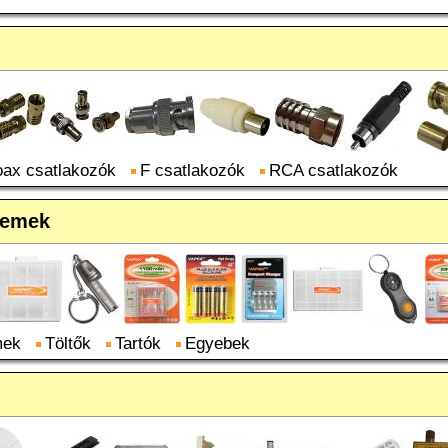
ax csatlakozók
F csatlakozók
RCA csatlakozók
lemek
mek
Töltők
Tartók
Egyebek