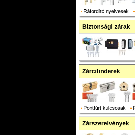
Ráfordító nyelvesek
Biztonsági zárak
Zárcilinderek
Pontfúrt kulcsosak
Zárszerelvények