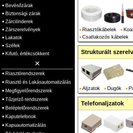
Bevésőzárak
Biztonsági zárak
Zárcilinderek
Riasztókábelek
Koa
Zárszerelvények
Csatlakozós kábelek
Lakatok
Széfek
Strukturált szerel
Kifutó, értékcsökkent
×
Riasztórendszerek
Riasztó és Lakásautomatizálás
Aljzatok
Dugók
P
Megfigyelőrendszerek
Tűzjelző rendszerek
Telefonaljzatok
Beléptetőrendszerek
Kaputelefonok
Kapuautomatizálás