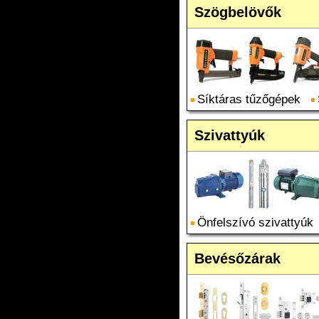
Szögbelövők
Síktáras tűzőgépek
Szivattyúk
Önfelszívó szivattyúk
Bevésőzárak