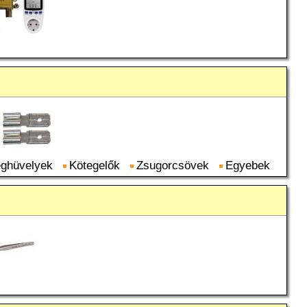
éghüvelyek
Kötegelők
Zsugorcsövek
Egyebek