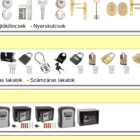
jtókilincsek
Nyerskulcsok
as lakatok
Számzáras lakatok