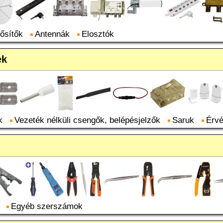
ősítők
Antennák
Elosztók
ek
k
Vezeték nélküli csengők, belépésjelzők
Saruk
Érv
Egyéb szerszámok