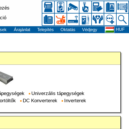
kezés
ció
HUF
sek
Árajánlat
Telepítés
Oktatás
Védjegy
tápegységek
Univerzális tápegységek
rtöltők
DC Konverterek
Inverterek