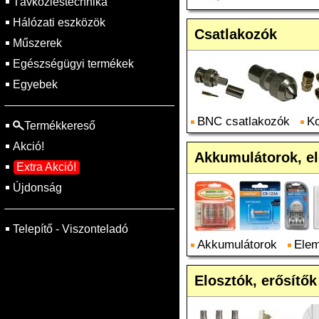
Távközléstechnika
Hálózati eszközök
Csatlakozók
Műszerek
Egészségügyi termékek
Egyebek
BNC csatlakozók
Ko
Termékkereső
Akció!
Akkumulátorok, e
Extra Akció!
Újdonság
Telepítő - Viszonteladó
Akkumulátorok
Ele
Elosztók, erősítők