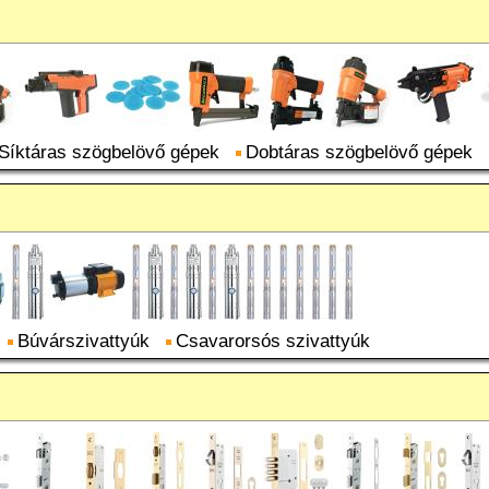
Síktáras szögbelövő gépek
Dobtáras szögbelövő gépek
Búvárszivattyúk
Csavarorsós szivattyúk