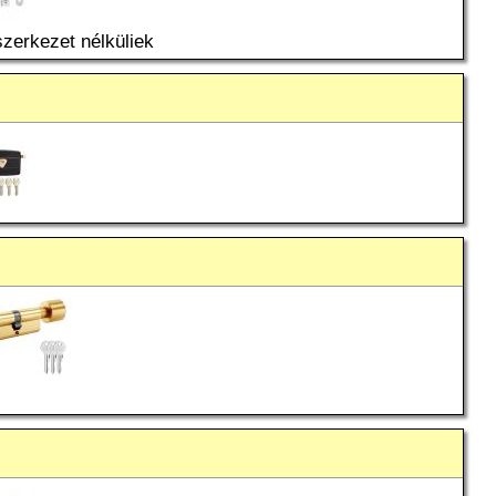
zerkezet nélküliek