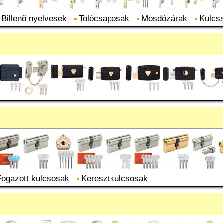
Billenő nyelvesek
Tolócsaposak
Mosdózárak
Kulcss
Fogazott kulcsosak
Keresztkulcsosak