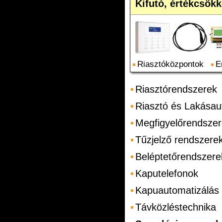
Kifutó, értékcsökk
Riasztóközpontok
E
Riasztórendszerek
Riasztó és Lakásau
Megfigyelőrendsze
Tűzjelző rendszere
Beléptetőrendszere
Kaputelefonok
Kapuautomatizálás
Távközléstechnika