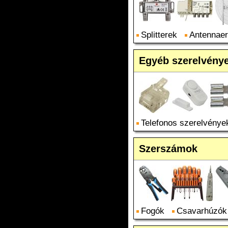
Splitterek
Antennaer
Egyéb szerelvény
Telefonos szerelvénye
Szerszámok
Fogók
Csavarhúzók