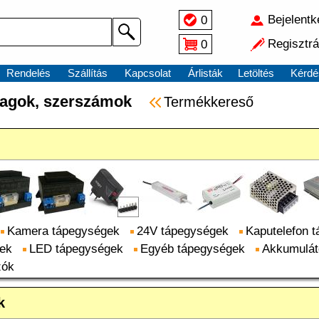
Bejelent
0
Regisztrá
0
Rendelés
Szállítás
Kapcsolat
Árlisták
Letöltés
Kérdé
yagok, szerszámok
Termékkereső
Kamera tápegységek
24V tápegységek
Kaputelefon 
gek
LED tápegységek
Egyéb tápegységek
Akkumuláto
zók
k