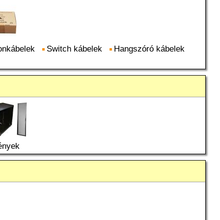
onkábelek
Switch kábelek
Hangszóró kábelek
ények