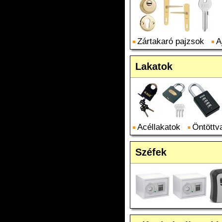
Zártakaró pajzsok
A
Lakatok
Acéllakatok
Öntöttv
Széfek