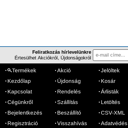
Feliratkozás hírlevelünkre
Értesülhet Akciókról, Újdonságokról
Termékek
Akció
Jelöltek
Kezdőlap
Újdonság
Kosár
Kapcsolat
Rendelés
Árlisták
Cégünkről
Szállítás
Letöltés
Bejelentkezés
Beszállító
CSV-XML
Regisztráció
Visszahívás
Adatvédés