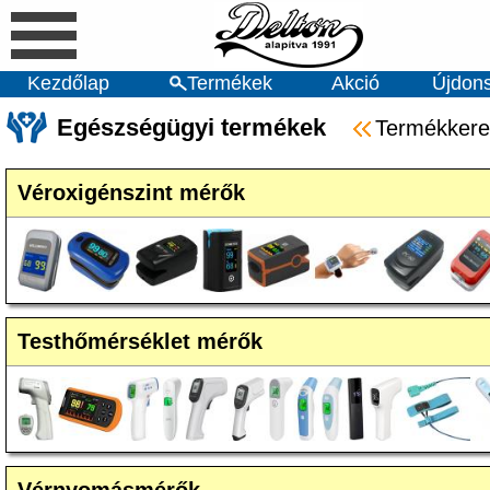
Kezdőlap
Termékek
Akció
Újdon
Egészségügyi termékek
Termékkere
Véroxigénszint mérők
Testhőmérséklet mérők