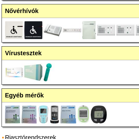
Nővérhívók
Vírustesztek
Egyéb mérők
Riasztórendszerek