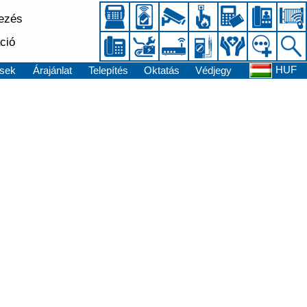
kezés
ció
HUF
sek
Árajánlat
Telepítés
Oktatás
Védjegy