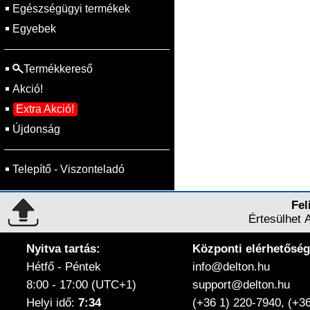
Egészségügyi termékek
Egyebek
Termékkereső
Akció!
Extra Akció!
Újdonság
Telepítő - Viszonteladó
Fel
Értesülhet 
Nyitva tartás:
Központi elérhetőség
Hétfő - Péntek
info@delton.hu
8:00 - 17:00 (UTC+1)
support@delton.hu
Helyi idő:
7:34
(+36 1) 220-7940, (+3