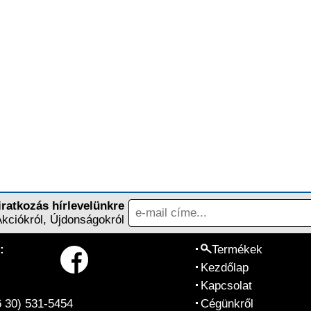
iratkozás hírlevelünkre
Akciókról, Újdonságokról
:
Termékek
Kezdőlap
Kapcsolat
6 30) 531-5454
Cégünkről