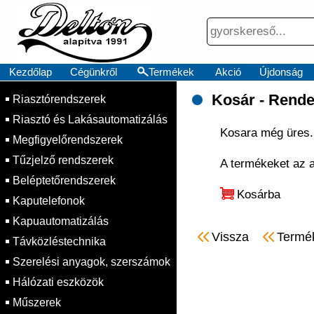
Kezdőlap
Cégünkről
Termékek
Akció
Újdonság
Kosár - Rende
Riasztórendszerek
Riasztó és Lakásautomatizálás
Kosara még üres.
Megfigyelőrendszerek
Tűzjelző rendszerek
A termékeket az al
Beléptetőrendszerek
Kosárba
Kaputelefonok
Kapuautomatizálás
Vissza
Termé
Távközléstechnika
Szerelési anyagok, szerszámok
Hálózati eszközök
Műszerek