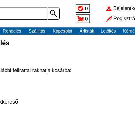
Bejelent
0
Regisztrá
0
Rendelés
Szállítás
Kapcsolat
Árlisták
Letöltés
Kérdé
lés
ábbi felirattal rakhatja kosárba:
kkereső