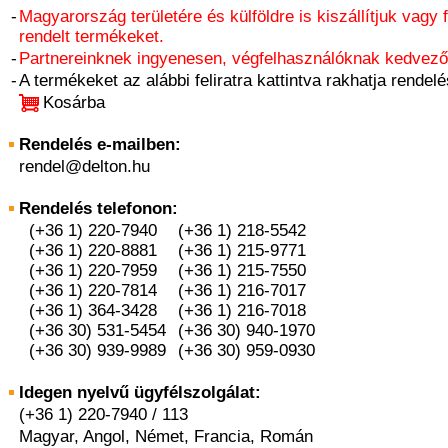
-
Magyarország területére és külföldre is kiszállítjuk vagy 
rendelt termékeket.
-
Partnereinknek ingyenesen, végfelhasználóknak kedvező 
-
A termékeket az alábbi feliratra kattintva rakhatja rendelé
Kosárba
Rendelés e-mailben:
rendel@delton.hu
Rendelés telefonon:
(+36 1) 220-7940
(+36 1) 218-5542
(+36 1) 220-8881
(+36 1) 215-9771
(+36 1) 220-7959
(+36 1) 215-7550
(+36 1) 220-7814
(+36 1) 216-7017
(+36 1) 364-3428
(+36 1) 216-7018
(+36 30) 531-5454
(+36 30) 940-1970
(+36 30) 939-9989
(+36 30) 959-0930
Idegen nyelvű ügyfélszolgálat:
(+36 1) 220-7940 / 113
Magyar, Angol, Német, Francia, Román