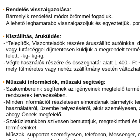
Rendelés visszaigazolása:
Bármelyik rendelési módot örömmel fogadjuk.
A lehető leghamarabb visszaigazoljuk és egyeztetjük, pon
Kiszállítás, áruküldés:
-
*Telepítők, Viszonteladók részére áruszállító autóinkkal d
vagy futárcéggel díjmentesen küldjük a megrendelt termé
felett, -kg- kg-ig.
-
Végfelhasználók részére és összeghatár alatt 1 400.- Ft +
mely túlméretes vagy nehéz szállítmány esetén változhat
Műszaki információk, műszaki segítség:
-
Szakembereink segítenek az igényeinek megfelelő termé
rendszerek tervezésében.
-
Minden információt részletesen elmondanak bármelyik t
használatáról, üzembe helyezéséről, akár személyesen, 
ahogy Önnek megfelelő.
-
Szaküzletünkben szívesen bemutatjuk, megtekintheti és k
termékeinket.
-
Műszaki supportot személyesen, telefonon, Messenger, 