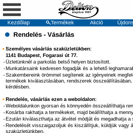
Kezdőlap
Termékek
Akció
Újdon
Rendelés - Vásárlás
Személyes vásárlás szaküzletükben:
1141 Budapest, Fogarasi út 77.
-
Üzletünknél a parkolás belső helyen biztosított.
-
Munkatársaink kedvesen fogadják és a lehető leghamarab
-
Szakembereink örömmel segítenek az igényeinek megfel
termékek kiválasztásában, rendszerek összeállításában
kérdésben.
Rendelés, vásárlás ezen a weboldalon:
-
Weboldalunkon gyorsan és könnyedén összeállíthatja ren
-
Kosárba rakhatja a termékeket, majd beállíthatja a menn
-
Ezután kiválaszthatja az átvétel módját és megadhatja a
-
Rendelését visszaigazoljuk és kiszállítjuk, küldjük vagy á
szaküzletünkben.