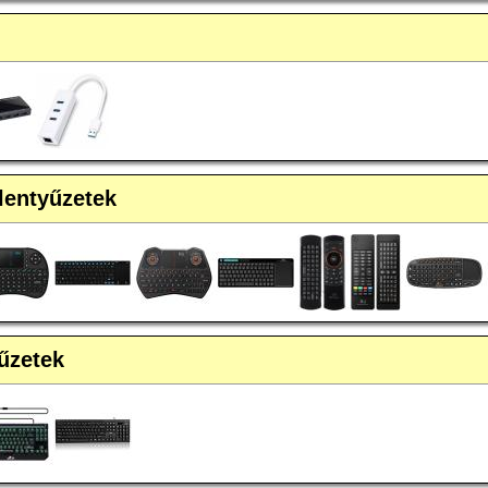
llentyűzetek
yűzetek