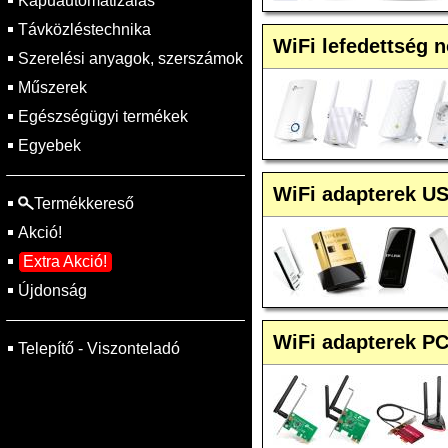
Kapuautomatizálás
Távközléstechnika
WiFi lefedettség 
Szerelési anyagok, szerszámok
Műszerek
Egészségügyi termékek
Egyebek
WiFi adapterek U
Termékkereső
Akció!
Extra Akció!
Újdonság
WiFi adapterek PC
Telepítő - Viszonteladó