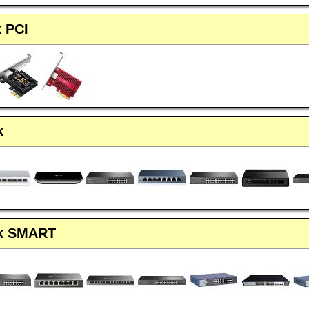
k PCI
k
ók SMART