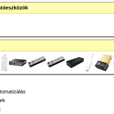
atóeszközök
tomatizálás
rek
k