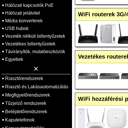
Hálózati kapcsolók PoE
Hálózati jelátvitel
WiFi routerek 3G/
Média konverterek
USB hubok
Vezeték nélküli billentyűzetek
Vezetékes billentyűzetek
Távirányítók, mutatóeszközök
Vezetékes routere
Egyebek
×
Riasztórendszerek
Riasztó és Lakásautomatizálás
Megfigyelőrendszerek
WiFi hozzáférési 
Tűzjelző rendszerek
Beléptetőrendszerek
Kaputelefonok