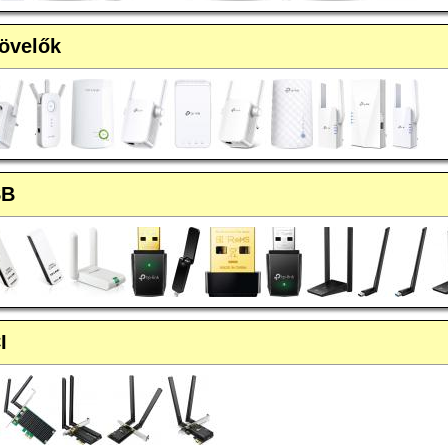
növelők
SB
I