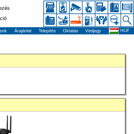
kezés
ció
HUF
sek
Árajánlat
Telepítés
Oktatás
Védjegy