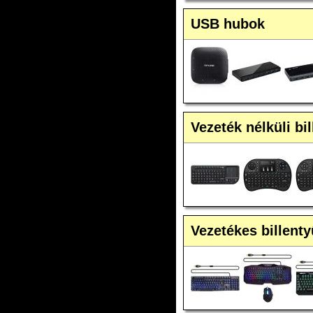
USB hubok
Vezeték nélküli bi
Vezetékes billent