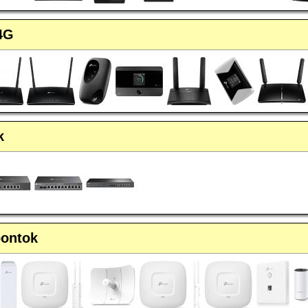
4G
k
pontok