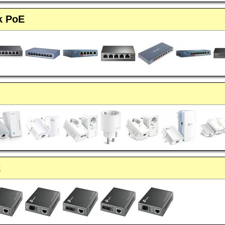
k PoE
k