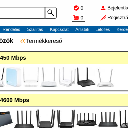
Bejelent
0
Regisztrá
0
Rendelés
Szállítás
Kapcsolat
Árlisták
Letöltés
Kérdé
közök
Termékkereső
-450 Mbps
-4600 Mbps