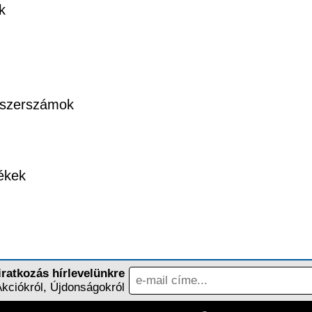
k
 szerszámok
ékek
iratkozás hírlevelünkre
Akciókról, Újdonságokról