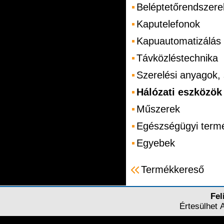
Beléptetőrendszere
Kaputelefonok
Kapuautomatizálás
Távközléstechnika
Szerelési anyagok,
Hálózati eszközök
Műszerek
Egészségügyi term
Egyebek
Termékkereső
Fel
Értesülhet 