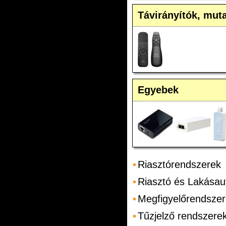
Távirányítók, mut
Egyebek
Riasztórendszerek
Riasztó és Lakásau
Megfigyelőrendsze
Tűzjelző rendszere