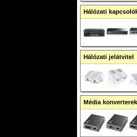
Hálózati kapcsoló
Hálózati jelátvitel
Média konvertere