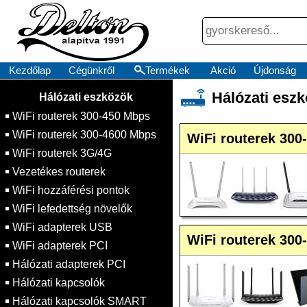
Kezdőlap
Cégünkről
Termékek
Akció
Újdonság
×
Hálózati esz
Hálózati eszközök
WiFi routerek 300-450 Mbps
WiFi routerek 300-4600 Mbps
WiFi routerek 300
WiFi routerek 3G/4G
Vezetékes routerek
WiFi hozzáférési pontok
WiFi lefedettség növelők
WiFi adapterek USB
WiFi routerek 300
WiFi adapterek PCI
Hálózati adapterek PCI
Hálózati kapcsolók
Hálózati kapcsolók SMART