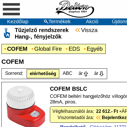
Kezdőlap
Termékek
Akció
Újdon
Tűzjelző rendszerek
Vissza
Hang-, fényjelzők
COFEM
Global Fire
EDS
Egyéb
COFEM
Sorrend:
ABC
ár
ár
elérhetőség
COFEM BSLC
COFEM beltéri hangjelzőhöz villogó
28mA, piros.
Végfelhasználói ára:
22 612.- Ft
+ÁF
Viszonteladói ára:
Bejelentke