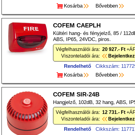
Kosárba
Bővebben
COFEM CAEPLH
Kültéri hang- és fényjelző, 85 / 112dB
ABS, IP65, 24VDC, piros.
Végfelhasználói ára:
20 927.- Ft
+ÁF
Viszonteladói ára:
Bejelentke
Rendelhető
Cikkszám: 11772
Kosárba
Bővebben
COFEM SIR-24B
Hangjelző, 102dB, 32 hang, ABS, IP
Végfelhasználói ára:
12 731.- Ft
+ÁF
Viszonteladói ára:
Bejelentke
Rendelhető
Cikkszám: 11771