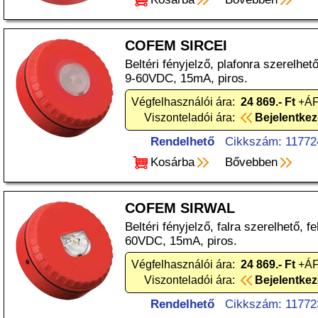
COFEM SIRCEI
Beltéri fényjelző, plafonra szerelhet
9-60VDC, 15mA, piros.
Végfelhasználói ára:
24 869.- Ft
+ÁF
Viszonteladói ára:
Bejelentke
Rendelhető
Cikkszám: 11772
Kosárba
Bővebben
COFEM SIRWAL
Beltéri fényjelző, falra szerelhető, f
60VDC, 15mA, piros.
Végfelhasználói ára:
24 869.- Ft
+ÁF
Viszonteladói ára:
Bejelentke
Rendelhető
Cikkszám: 11772