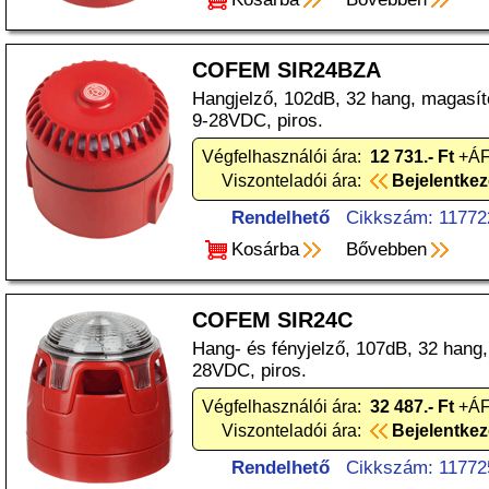
COFEM SIR24BZA
Hangjelző, 102dB, 32 hang, magasíto
9-28VDC, piros.
Végfelhasználói ára:
12 731.- Ft
+ÁF
Viszonteladói ára:
Bejelentke
Rendelhető
Cikkszám: 11772
Kosárba
Bővebben
COFEM SIR24C
Hang- és fényjelző, 107dB, 32 hang,
28VDC, piros.
Végfelhasználói ára:
32 487.- Ft
+ÁF
Viszonteladói ára:
Bejelentke
Rendelhető
Cikkszám: 11772