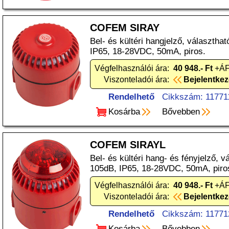
COFEM SIRAY
Bel- és kültéri hangjelző, választha
IP65, 18-28VDC, 50mA, piros.
Végfelhasználói ára:
40 948.- Ft
+ÁF
Viszonteladói ára:
Bejelentke
Rendelhető
Cikkszám: 11771
Kosárba
Bővebben
COFEM SIRAYL
Bel- és kültéri hang- és fényjelző, v
105dB, IP65, 18-28VDC, 50mA, piro
Végfelhasználói ára:
40 948.- Ft
+ÁF
Viszonteladói ára:
Bejelentke
Rendelhető
Cikkszám: 11771
Kosárba
Bővebben