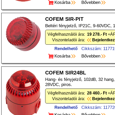
Kosárba
Bővebben
COFEM SIR-PIT
Beltéri fényjelző, IP21C, 9-60VDC, 
Végfelhasználói ára:
19 278.- Ft
+ÁF
Viszonteladói ára:
Bejelentke
Rendelhető
Cikkszám: 11771
Kosárba
Bővebben
COFEM SIR24BL
Hang- és fényjelző, 102dB, 32 hang,
28VDC, piros.
Végfelhasználói ára:
28 460.- Ft
+ÁF
Viszonteladói ára:
Bejelentke
Rendelhető
Cikkszám: 11772
Kosárba
Bővebben