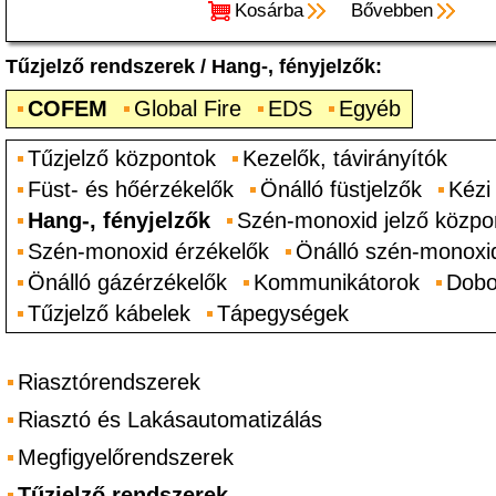
Kosárba
Bővebben
Tűzjelző rendszerek
/
Hang-, fényjelzők
:
COFEM
Global Fire
EDS
Egyéb
Tűzjelző központok
Kezelők, távirányítók
Füst- és hőérzékelők
Önálló füstjelzők
Kézi
Hang-, fényjelzők
Szén-monoxid jelző közpo
Szén-monoxid érzékelők
Önálló szén-monoxid
Önálló gázérzékelők
Kommunikátorok
Dobo
Tűzjelző kábelek
Tápegységek
Riasztórendszerek
Riasztó és Lakásautomatizálás
Megfigyelőrendszerek
Tűzjelző rendszerek