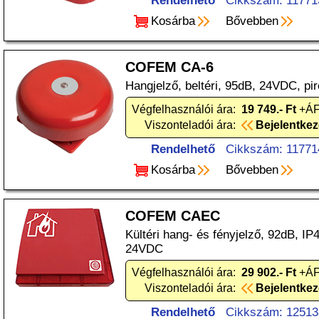
Rendelhető
Cikkszám: 11771
Kosárba
Bővebben
COFEM CA-6
Hangjelző, beltéri, 95dB, 24VDC, pir
Végfelhasználói ára:
19 749.- Ft
+ÁF
Viszonteladói ára:
Bejelentke
Rendelhető
Cikkszám: 11771
Kosárba
Bővebben
COFEM CAEC
Kültéri hang- és fényjelző, 92dB, IP4
24VDC
Végfelhasználói ára:
29 902.- Ft
+ÁF
Viszonteladói ára:
Bejelentke
Rendelhető
Cikkszám: 12513