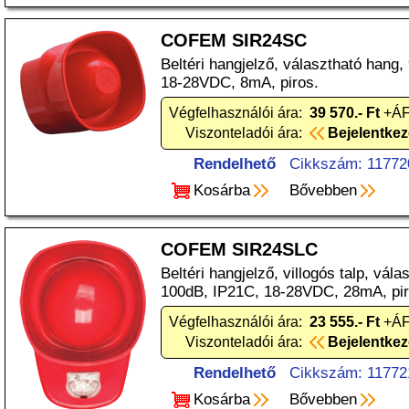
COFEM SIR24SC
Beltéri hangjelző, választható hang,
18-28VDC, 8mA, piros.
Végfelhasználói ára:
39 570.- Ft
+ÁF
Viszonteladói ára:
Bejelentke
Rendelhető
Cikkszám: 11772
Kosárba
Bővebben
COFEM SIR24SLC
Beltéri hangjelző, villogós talp, vála
100dB, IP21C, 18-28VDC, 28mA, pir
Végfelhasználói ára:
23 555.- Ft
+ÁF
Viszonteladói ára:
Bejelentke
Rendelhető
Cikkszám: 11772
Kosárba
Bővebben