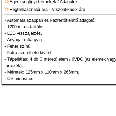
Egészségügyi termékek
/
Adagolók
Végfelhasználói ára
-
Viszonteladói ára
- Automata szappan és kézfertőtlenítő adagoló.
- 1200 ml-es tartály.
- LED visszajelzés.
- Anyaga: műanyag.
- Fehér színű.
- Falra szerelhető kivitel.
- Tápellátás: 4 db C méretű elem / 6VDC (az elemek vag
tartozék).
- Méretek: 125mm x 110mm x 265mm.
- CE minősítés.