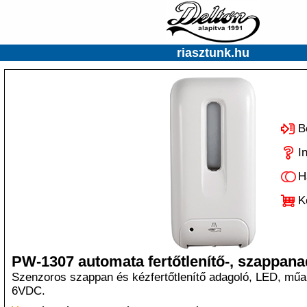
riasztunk.hu
B
I
H
K
PW-1307 automata fertőtlenítő-, szappan
Szenzoros szappan és kézfertőtlenítő adagoló, LED, műa
6VDC.